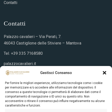
Contatti
Contatti
Palazzo cavalieri – Via Perati, 7.
46043 Castiglione delle Stiviere – Mantova
Tel.
+39 335 7168580
palazzocavalieri.it
info@palazzocavalieri.it
Gestisci Consenso
Per fornire le migliori esperienze, utilizziamo tecnologie come i cookie
per memorizzare e/o accedere alle informazioni del dispositivo. Il
Prenotazione
consenso a queste tecnologie ci permetterà di elaborare dati come il
comportamento di navigazione o ID unici su questo sito. Non
acconsentire o ritirare il consenso può influire negativamente su alcune
Per la tua prenotazione on line non è necessario il
caratteristiche e funzioni.
pagamento immediato. Riceverai istruzioni dal nostro staff