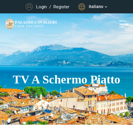
Login
/
Register
Italiano
TV A Schermo Piatto
HOME
AMENITIES
CAMERA E SOGGIORNO
TV A SCHERMO PIATTO