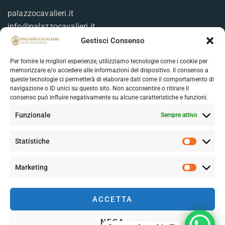
palazzocavalieri.it
info@palazzocavalieri.it
Gestisci Consenso
Per fornire le migliori esperienze, utilizziamo tecnologie come i cookie per
Prenotazione
memorizzare e/o accedere alle informazioni del dispositivo. Il consenso a
queste tecnologie ci permetterà di elaborare dati come il comportamento di
navigazione o ID unici su questo sito. Non acconsentire o ritirare il
Per la tua prenotazione on line non è necessario il
consenso può influire negativamente su alcune caratteristiche e funzioni.
pagamento immediato. Riceverai istruzioni dal nostro
Funzionale
Sempre attivo
staff dopo l’invio della tua richiesta.
Statistiche
Marketing
ACCETTA
Seguici sui social:
NEGA