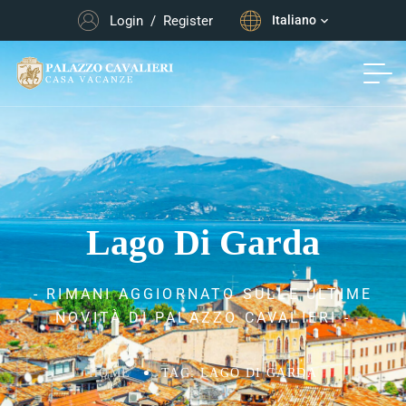
Login
/
Register
Italiano
Lago Di Garda
- RIMANI AGGIORNATO SULLE ULTIME
NOVITÀ DI PALAZZO CAVALIERI -
HOME
TAG: LAGO DI GARDA