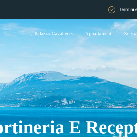
Termini 
Palazzo Cavalieri
Appartamenti
Serviz
ortineria E Recep