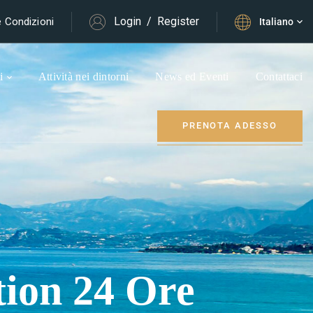
Login
/
Register
e Condizioni
Italiano
i
Attività nei dintorni
News ed Eventi
Contattaci
PRENOTA ADESSO
tion 24 Ore