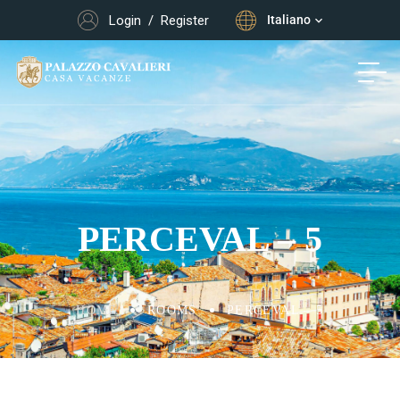
Login
/
Register
Italiano
PERCEVAL – 5
HOME
ROOMS
PERCEVAL – 5