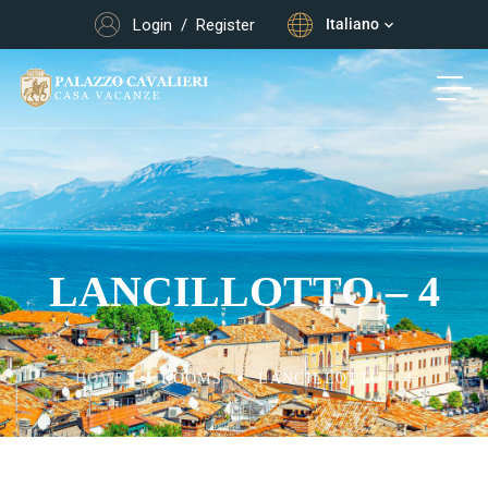
Login
/
Register
Italiano
LANCILLOTTO – 4
HOME
ROOMS
LANCILLOTTO – 4