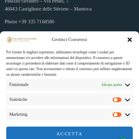
Palazzo cavalieri – Via Perati, 7.
46043 Castiglione delle Stiviere – Mantova
Phone
+39 335 7168580
palazzocavalieri.it
Gestisci Consenso
info@palazzocavalieri.it
Per fornire le migliori esperienze, utilizziamo tecnologie come i cookie per
memorizzare e/o accedere alle informazioni del dispositivo. Il consenso a queste
tecnologie ci permetterà di elaborare dati come il comportamento di navigazione o ID
For your booking
unici su questo sito. Non acconsentire o ritirare il consenso può influire negativamente
su alcune caratteristiche e funzioni.
Per la tua prenotazione on line non è necessario il pagamento
Funzionale
Always active
immediato. Riceverai istruzioni dal nostro staff dopo l’invio
della tua richiesta.
Statistiche
Marketing
ACCETTA