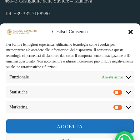
46043 Castiglione delle Stiviere – Mantova
Tel.
+39 335 7168580
palazzocavalieri.it
Gestisci Consenso
info@palazzocavalieri.it
Per fornire le migliori esperienze, utilizziamo tecnologie come i cookie per
memorizzare e/o accedere alle informazioni del dispositivo. Il consenso a queste
tecnologie ci permetterà di elaborare dati come il comportamento di navigazione o ID
Prenotazione
unici su questo sito. Non acconsentire o ritirare il consenso può influire negativamente
su alcune caratteristiche e funzioni.
Per la tua prenotazione on line non è necessario il pagamento
Funzionale
Always active
immediato. Riceverai istruzioni dal nostro staff dopo l’invio
della tua richiesta.
Statistiche
Marketing
ACCETTA