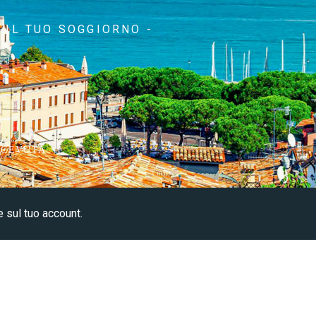
L ​​TUO SOGGIORNO -
ICEVUTA
e sul tuo account.