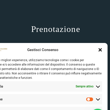
Prenotazione
Via Perati, 7.
Per la tua prenotazione on line non è
Gestisci Consenso
elle Stiviere
necessario il pagamento immediato.
Riceverai istruzioni dal nostro staff
le migliori esperienze, utilizziamo tecnologie come i cookie per
 e/o accedere alle informazioni del dispositivo. Il consenso a queste
dopo l’invio della tua richiesta.
i permetterà di elaborare dati come il comportamento di navigazione o ID
80
sto sito. Non acconsentire o ritirare il consenso può influire negativamente
ratteristiche e funzioni.
le
Sempre attivo
ri.it
he