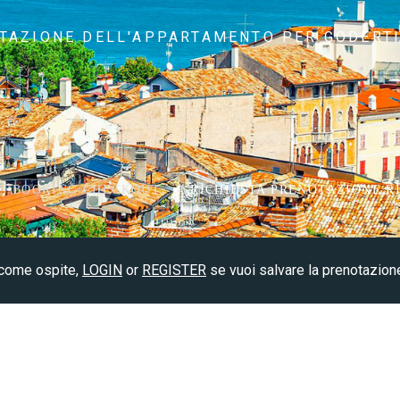
OTAZIONE DELL'APPARTAMENTO PER GODERTI I
BOOKING CHECKOUT
RICHIESTA PRENOTAZIONE R
 come ospite,
LOGIN
or
REGISTER
se vuoi salvare la prenotazion