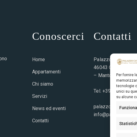
Conoscerci
Contatti
sono
Home
Palazzo cavalieri – 
46043 Castiglione d
Appartamenti
– Mantova
Per fornire 
memorizzare
Chi siamo
tecnologie c
Tel.
+39 335 71685
unici su que
Servizi
su alcune ca
palazzocavalieri.it
Funziona
News ed eventi
info@palazzocavalie
Contatti
Statistic