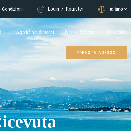
Login
/
Register
e Condizioni
Italiano
i
Attività nei dintorni
News ed Eventi
Contattaci
PRENOTA ADESSO
Ricevuta